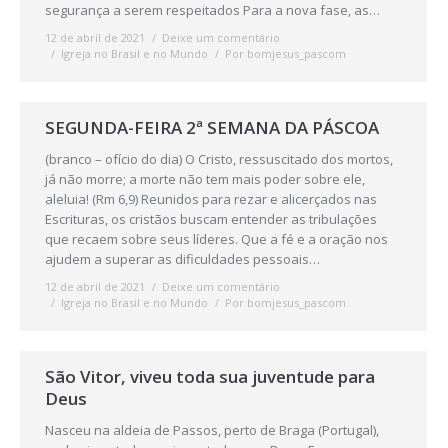
segurança a serem respeitados Para a nova fase, as…
12 de abril de 2021
Deixe um comentário
Igreja no Brasil e no Mundo
Por
bomjesus_pascom
SEGUNDA-FEIRA 2ª SEMANA DA PÁSCOA
(branco – ofício do dia) O Cristo, ressuscitado dos mortos,
já não morre; a morte não tem mais poder sobre ele,
aleluia! (Rm 6,9) Reunidos para rezar e alicerçados nas
Escrituras, os cristãos buscam entender as tribulações
que recaem sobre seus líderes. Que a fé e a oração nos
ajudem a superar as dificuldades pessoais…
12 de abril de 2021
Deixe um comentário
Igreja no Brasil e no Mundo
Por
bomjesus_pascom
São Vitor, viveu toda sua juventude para
Deus
Nasceu na aldeia de Passos, perto de Braga (Portugal),