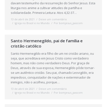
davam testemunho da ressurreição do Senhor Jesus. Esta
liturgia nos anime a cultivar atitudes de partilha e
solidariedade. Primeira Leitura: Atos 4,32-37…
13 de abril de 2021
Deixe um comentário
Igreja no Brasil e no Mundo
Por
bomjesus_pascom
Santo Hermenegildo, pai de família e
cristão católico
Santo Hermenegildo era filho de um rei cristão ariano, ou
seja, que acreditava em Jesus Cristo como verdadeiro
homem, mas não como verdadeiro Deus. Por graça de
Deus, através de sua esposa, Hermenegildo pôde tornar-
se um autêntico cristão. Seu pai, chamado Leovigildo, era
impiedoso, conquistador de nações e exterminador de
inimigos, não o acolheu, porque…
13 de abril de 2021
Deixe um comentário
Igreja no Brasil e no Mundo
Por
bomjesus_pascom