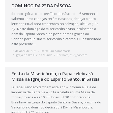
DOMINGO DA 2º DA PÁSCOA
(branco, glória, creio, prefácio da Páscoa I – 2ª semana do
saltério) Como crianças recém-nascidas, desejai o puro
leite espiritual para crescerdes na salvação, aleluia! (1Pd
2,2) Neste domingo da misericórdia divina, acolhemos o
dom do Espírito Santo e da paz e damos graças ao
Senhor, porque sua misericórdia é eterna. O Ressuscitado
está presente…
11 de abril de 2021
Deixe um comentário
Igreja no Brasil e no Mundo
Por
bomjesus_pascom
Festa da Misericórdia, o Papa celebrará
Missa na Igreja do Espírito Santo, in Sássia
O Papa Francisco também este ano – informa a Sala de
Imprensa da Santa Sé – volta a celebrar uma Missa de
forma privada – às 10h30 locais (5h30 do horário de
Brasília) – na Igreja do Espírito Santo, in Sássia, próxima do
Vaticano, no domingo dedicado à Divina Misericórdia,
instituído há 21 anos por…