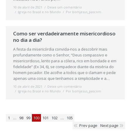
10 de abril de 2021
Deixe um comentário
Igreja no Brasil e no Mundo
Por
bomjesus_pascom
Como ser verdadeiramente misericordioso
no dia a dia?
A festa da misericórdia convida-nos a descobrir mais
profundamente como o Senhor, “Deus compassivo e
misericordioso, lento para a cólera, rico em bondade e em
fidelidade” (Ex 34, 6), se compadece diante da miséria do
homem pecador. Ele acolhe a todos que o clamam e pede
apenas uma coisa: que tenhamos a simplicidade e a…
10 de abril de 2021
Deixe um comentário
Igreja no Brasil e no Mundo
Por
bomjesus_pascom
1
…
98
99
100
101
102
…
105
Prev page
Next page