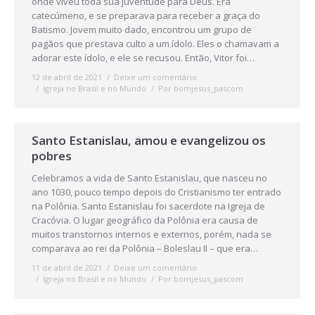
onde viveu toda sua juventude para Deus. Era
catecúmeno, e se preparava para receber a graça do
Batismo. Jovem muito dado, encontrou um grupo de
pagãos que prestava culto a um ídolo. Eles o chamavam a
adorar este ídolo, e ele se recusou. Então, Vitor foi…
12 de abril de 2021
Deixe um comentário
Igreja no Brasil e no Mundo
Por
bomjesus_pascom
Santo Estanislau, amou e evangelizou os
pobres
Celebramos a vida de Santo Estanislau, que nasceu no
ano 1030, pouco tempo depois do Cristianismo ter entrado
na Polônia. Santo Estanislau foi sacerdote na Igreja de
Cracóvia. O lugar geográfico da Polônia era causa de
muitos transtornos internos e externos, porém, nada se
comparava ao rei da Polônia – Boleslau II – que era…
11 de abril de 2021
Deixe um comentário
Igreja no Brasil e no Mundo
Por
bomjesus_pascom