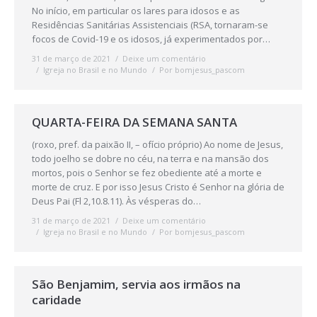
No início, em particular os lares para idosos e as
Residências Sanitárias Assistenciais (RSA, tornaram-se
focos de Covid-19 e os idosos, já experimentados por…
31 de março de 2021
Deixe um comentário
Igreja no Brasil e no Mundo
Por
bomjesus_pascom
QUARTA-FEIRA DA SEMANA SANTA
(roxo, pref. da paixão II, – ofício próprio) Ao nome de Jesus,
todo joelho se dobre no céu, na terra e na mansão dos
mortos, pois o Senhor se fez obediente até a morte e
morte de cruz. E por isso Jesus Cristo é Senhor na glória de
Deus Pai (Fl 2,10.8.11). Às vésperas do…
31 de março de 2021
Deixe um comentário
Igreja no Brasil e no Mundo
Por
bomjesus_pascom
São Benjamim, servia aos irmãos na
caridade