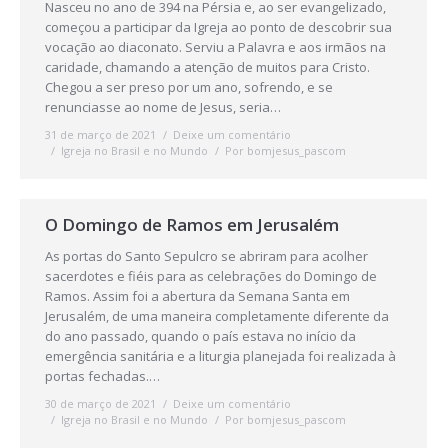
Nasceu no ano de 394 na Pérsia e, ao ser evangelizado,
começou a participar da Igreja ao ponto de descobrir sua
vocação ao diaconato. Serviu a Palavra e aos irmãos na
caridade, chamando a atenção de muitos para Cristo.
Chegou a ser preso por um ano, sofrendo, e se
renunciasse ao nome de Jesus, seria…
31 de março de 2021
Deixe um comentário
Igreja no Brasil e no Mundo
Por
bomjesus_pascom
O Domingo de Ramos em Jerusalém
As portas do Santo Sepulcro se abriram para acolher
sacerdotes e fiéis para as celebrações do Domingo de
Ramos. Assim foi a abertura da Semana Santa em
Jerusalém, de uma maneira completamente diferente da
do ano passado, quando o país estava no início da
emergência sanitária e a liturgia planejada foi realizada à
portas fechadas.…
30 de março de 2021
Deixe um comentário
Igreja no Brasil e no Mundo
Por
bomjesus_pascom