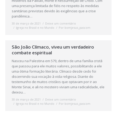
mistérios da Paixão, morte e Ressurreição de Cristo. Com
uma presença limitada de fiéis no respeito às medidas
sanitárias previstas devido às exigências que a crise
pandêmica…
30 de março de 2021
Deixe um comentário
Igreja no Brasil e no Mundo
Por
bomjesus_pascom
São João Clímaco, viveu um verdadeiro
combate espiritual
Nasceu na Palestina em 579, dentro de uma família cristã
que passou para ele muitos valores, possibilitando a ele
uma ótima formação literária. Clímaco desde cedo foi
discernindo sua vocação à vida religiosa. Diante do
testemunho de muitos cristãos que optavam por ir ao
Monte Sinai, e ali no mosteiro viviam uma radicalidade, ele
deixou…
30 de março de 2021
Deixe um comentário
Igreja no Brasil e no Mundo
Por
bomjesus_pascom