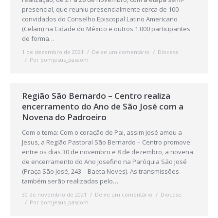
presencial, que reuniu presencialmente cerca de 100
convidados do Conselho Episcopal Latino Americano
(Celam) na Cidade do México e outros 1.000 participantes
de forma…
1 de dezembro de 2021
Deixe um comentário
Diocese
Por
bomjesus_pascom
Região São Bernardo – Centro realiza
encerramento do Ano de São José com a
Novena do Padroeiro
Com o tema: Com o coração de Pai, assim José amou a
Jesus, a Região Pastoral São Bernardo – Centro promove
entre os dias 30 de novembro e 8 de dezembro, a novena
de encerramento do Ano Josefino na Paróquia São José
(Praça São José, 243 – Baeta Neves). As transmissões
também serão realizadas pelo…
30 de novembro de 2021
Deixe um comentário
Diocese
Por
bomjesus_pascom