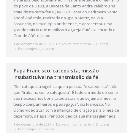
Inspirada pelo acolhimento, missionariedade e dinamismo
do povo de Deus, a Diocese de Santo André celebrou na
noite desta terça-feira (30/11), a Festa do Padroeiro Santo
André Apóstolo, realizada na Igreja Matriz, na Vila
Assunção, no município andreense, e apresentou uma
grande notícia que mobilizará a Igreja Católica em todo o
Grande ABC: o bispo…
1 de dezembro de 2021
Deixe um comentário
Diocese
Por
bomjesus_pascom
Papa Francisco: catequista, missão
insubstituível na transmissão da fé
“Ser catequista significa que a pessoa “é catequista”, não
que “trabalha como catequista”. É todo um modo de ser, e
são necessários bons catequistas, que sejam ao mesmo
tempo companheiros e pedagogos”, diz Francisco. No
último vídeo 2021 com a intenção de oração para o mês de
dezembro, o Papa Francisco dedica sua mensagem “aos…
1 de dezembro de 2021
Deixe um comentário
Diocese
Por
bomjesus_pascom