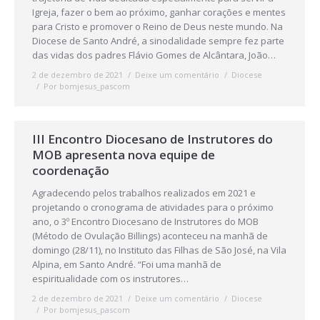
Igreja, fazer o bem ao próximo, ganhar corações e mentes
para Cristo e promover o Reino de Deus neste mundo. Na
Diocese de Santo André, a sinodalidade sempre fez parte
das vidas dos padres Flávio Gomes de Alcântara, João…
2 de dezembro de 2021
Deixe um comentário
Diocese
Por
bomjesus_pascom
III Encontro Diocesano de Instrutores do
MOB apresenta nova equipe de
coordenação
Agradecendo pelos trabalhos realizados em 2021 e
projetando o cronograma de atividades para o próximo
ano, o 3º Encontro Diocesano de Instrutores do MOB
(Método de Ovulação Billings) aconteceu na manhã de
domingo (28/11), no Instituto das Filhas de São José, na Vila
Alpina, em Santo André. “Foi uma manhã de
espiritualidade com os instrutores…
2 de dezembro de 2021
Deixe um comentário
Diocese
Por
bomjesus_pascom