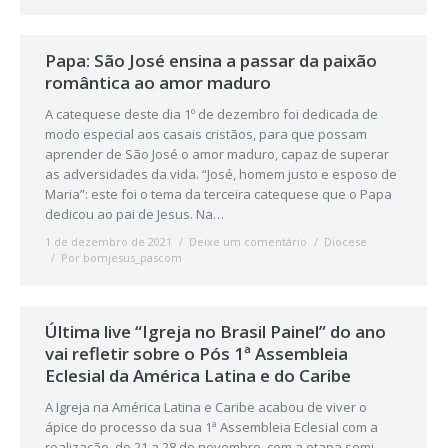
Papa: São José ensina a passar da paixão
romântica ao amor maduro
A catequese deste dia 1º de dezembro foi dedicada de
modo especial aos casais cristãos, para que possam
aprender de São José o amor maduro, capaz de superar
as adversidades da vida. “José, homem justo e esposo de
Maria”: este foi o tema da terceira catequese que o Papa
dedicou ao pai de Jesus. Na…
1 de dezembro de 2021
Deixe um comentário
Diocese
Por
bomjesus_pascom
Última live “Igreja no Brasil Painel” do ano
vai refletir sobre o Pós 1ª Assembleia
Eclesial da América Latina e do Caribe
A Igreja na América Latina e Caribe acabou de viver o
ápice do processo da sua 1ª Assembleia Eclesial com a
realização, de 21 a 28 de novembro, com a etapa semi-