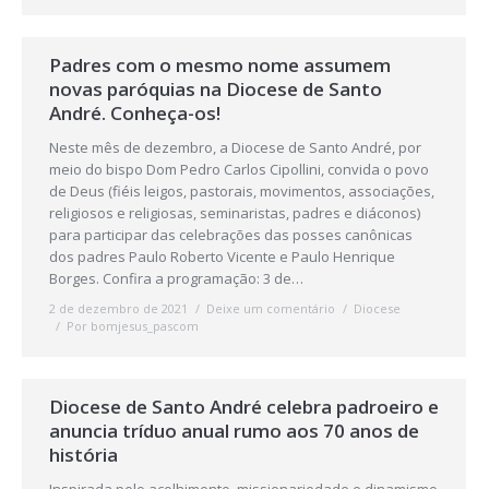
Padres com o mesmo nome assumem
novas paróquias na Diocese de Santo
André. Conheça-os!
Neste mês de dezembro, a Diocese de Santo André, por
meio do bispo Dom Pedro Carlos Cipollini, convida o povo
de Deus (fiéis leigos, pastorais, movimentos, associações,
religiosos e religiosas, seminaristas, padres e diáconos)
para participar das celebrações das posses canônicas
dos padres Paulo Roberto Vicente e Paulo Henrique
Borges. Confira a programação: 3 de…
2 de dezembro de 2021
Deixe um comentário
Diocese
Por
bomjesus_pascom
Diocese de Santo André celebra padroeiro e
anuncia tríduo anual rumo aos 70 anos de
história