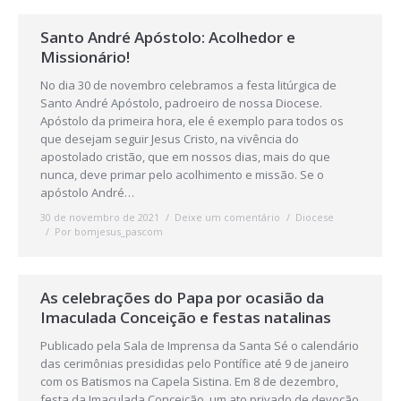
Santo André Apóstolo: Acolhedor e
Missionário!
No dia 30 de novembro celebramos a festa litúrgica de
Santo André Apóstolo, padroeiro de nossa Diocese.
Apóstolo da primeira hora, ele é exemplo para todos os
que desejam seguir Jesus Cristo, na vivência do
apostolado cristão, que em nossos dias, mais do que
nunca, deve primar pelo acolhimento e missão. Se o
apóstolo André…
30 de novembro de 2021
Deixe um comentário
Diocese
Por
bomjesus_pascom
As celebrações do Papa por ocasião da
Imaculada Conceição e festas natalinas
Publicado pela Sala de Imprensa da Santa Sé o calendário
das cerimônias presididas pelo Pontífice até 9 de janeiro
com os Batismos na Capela Sistina. Em 8 de dezembro,
festa da Imaculada Conceição, um ato privado de devoção