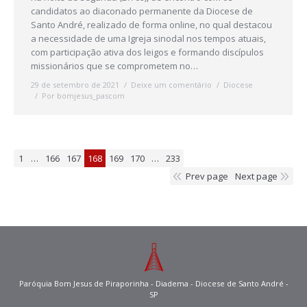
candidatos ao diaconado permanente da Diocese de
Santo André, realizado de forma online, no qual destacou
a necessidade de uma Igreja sinodal nos tempos atuais,
com participação ativa dos leigos e formando discípulos
missionários que se comprometem no…
29 de setembro de 2021
Deixe um comentário
Diocese
Por
bomjesus_pascom
1
…
166
167
168
169
170
…
233
Prev page
Next page
Paróquia Bom Jesus de Piraporinha - Diadema - Diocese de Santo André -
SP