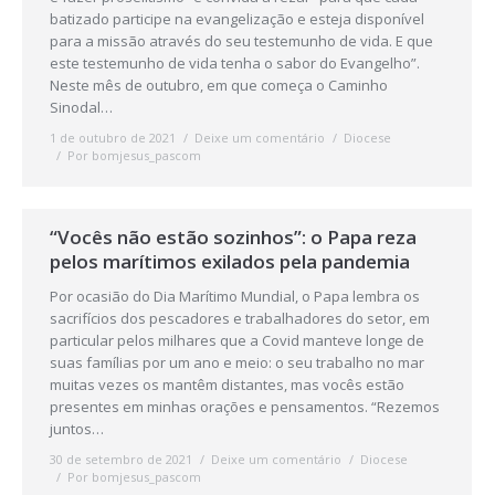
batizado participe na evangelização e esteja disponível
para a missão através do seu testemunho de vida. E que
este testemunho de vida tenha o sabor do Evangelho”.
Neste mês de outubro, em que começa o Caminho
Sinodal…
1 de outubro de 2021
Deixe um comentário
Diocese
Por
bomjesus_pascom
“Vocês não estão sozinhos”: o Papa reza
pelos marítimos exilados pela pandemia
Por ocasião do Dia Marítimo Mundial, o Papa lembra os
sacrifícios dos pescadores e trabalhadores do setor, em
particular pelos milhares que a Covid manteve longe de
suas famílias por um ano e meio: o seu trabalho no mar
muitas vezes os mantêm distantes, mas vocês estão
presentes em minhas orações e pensamentos. “Rezemos
juntos…
30 de setembro de 2021
Deixe um comentário
Diocese
Por
bomjesus_pascom