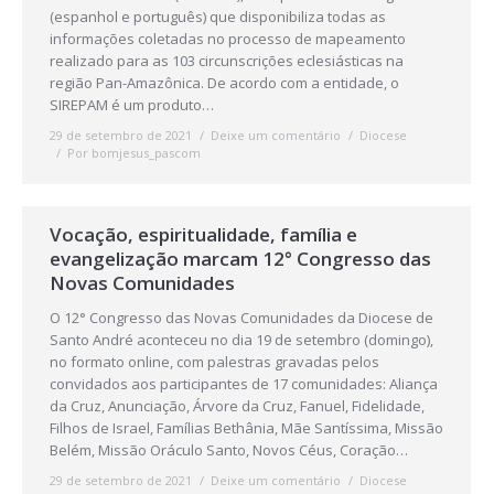
(espanhol e português) que disponibiliza todas as
informações coletadas no processo de mapeamento
realizado para as 103 circunscrições eclesiásticas na
região Pan-Amazônica. De acordo com a entidade, o
SIREPAM é um produto…
29 de setembro de 2021
Deixe um comentário
Diocese
Por
bomjesus_pascom
Vocação, espiritualidade, família e
evangelização marcam 12° Congresso das
Novas Comunidades
O 12° Congresso das Novas Comunidades da Diocese de
Santo André aconteceu no dia 19 de setembro (domingo),
no formato online, com palestras gravadas pelos
convidados aos participantes de 17 comunidades: Aliança
da Cruz, Anunciação, Árvore da Cruz, Fanuel, Fidelidade,
Filhos de Israel, Famílias Bethânia, Mãe Santíssima, Missão
Belém, Missão Oráculo Santo, Novos Céus, Coração…
29 de setembro de 2021
Deixe um comentário
Diocese