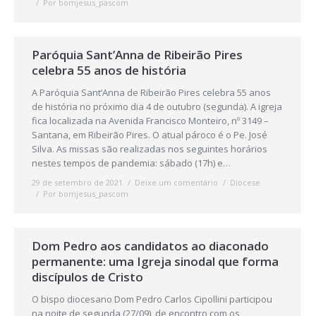
Por
bomjesus_pascom
Paróquia Sant’Anna de Ribeirão Pires
celebra 55 anos de história
A Paróquia Sant’Anna de Ribeirão Pires celebra 55 anos
de história no próximo dia 4 de outubro (segunda). A igreja
fica localizada na Avenida Francisco Monteiro, nº 3149 –
Santana, em Ribeirão Pires. O atual pároco é o Pe. José
Silva. As missas são realizadas nos seguintes horários
nestes tempos de pandemia: sábado (17h) e…
29 de setembro de 2021
Deixe um comentário
Diocese
Por
bomjesus_pascom
Dom Pedro aos candidatos ao diaconado
permanente: uma Igreja sinodal que forma
discípulos de Cristo
O bispo diocesano Dom Pedro Carlos Cipollini participou
na noite de segunda (27/09), de encontro com os