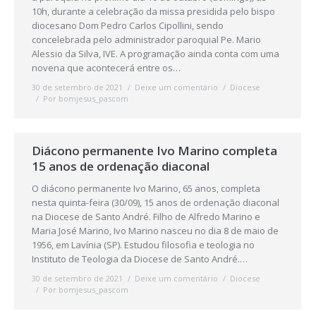
10h, durante a celebração da missa presidida pelo bispo
diocesano Dom Pedro Carlos Cipollini, sendo
concelebrada pelo administrador paroquial Pe. Mario
Alessio da Silva, IVE. A programação ainda conta com uma
novena que acontecerá entre os…
30 de setembro de 2021
Deixe um comentário
Diocese
Por
bomjesus_pascom
Diácono permanente Ivo Marino completa
15 anos de ordenação diaconal
O diácono permanente Ivo Marino, 65 anos, completa
nesta quinta-feira (30/09), 15 anos de ordenação diaconal
na Diocese de Santo André. Filho de Alfredo Marino e
Maria José Marino, Ivo Marino nasceu no dia 8 de maio de
1956, em Lavínia (SP). Estudou filosofia e teologia no
Instituto de Teologia da Diocese de Santo André.…
30 de setembro de 2021
Deixe um comentário
Diocese
Por
bomjesus_pascom