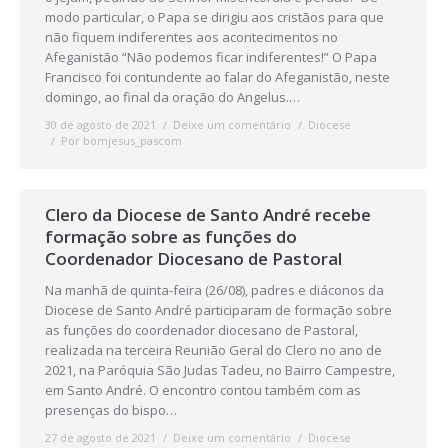
modo particular, o Papa se dirigiu aos cristãos para que
não fiquem indiferentes aos acontecimentos no
Afeganistão “Não podemos ficar indiferentes!” O Papa
Francisco foi contundente ao falar do Afeganistão, neste
domingo, ao final da oração do Angelus.…
30 de agosto de 2021
Deixe um comentário
Diocese
Por
bomjesus_pascom
Clero da Diocese de Santo André recebe
formação sobre as funções do
Coordenador Diocesano de Pastoral
Na manhã de quinta-feira (26/08), padres e diáconos da
Diocese de Santo André participaram de formação sobre
as funções do coordenador diocesano de Pastoral,
realizada na terceira Reunião Geral do Clero no ano de
2021, na Paróquia São Judas Tadeu, no Bairro Campestre,
em Santo André. O encontro contou também com as
presenças do bispo…
27 de agosto de 2021
Deixe um comentário
Diocese