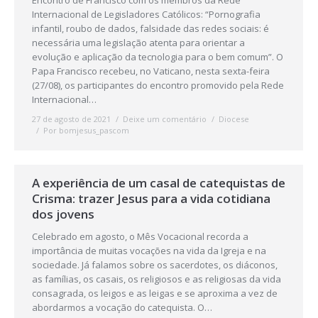
Encontro de Francisco com os membros da Rede
Internacional de Legisladores Católicos: “Pornografia
infantil, roubo de dados, falsidade das redes sociais: é
necessária uma legislação atenta para orientar a
evolução e aplicação da tecnologia para o bem comum”. O
Papa Francisco recebeu, no Vaticano, nesta sexta-feira
(27/08), os participantes do encontro promovido pela Rede
Internacional…
27 de agosto de 2021
Deixe um comentário
Diocese
Por
bomjesus_pascom
A experiência de um casal de catequistas de
Crisma: trazer Jesus para a vida cotidiana
dos jovens
Celebrado em agosto, o Mês Vocacional recorda a
importância de muitas vocações na vida da Igreja e na
sociedade. Já falamos sobre os sacerdotes, os diáconos,
as famílias, os casais, os religiosos e as religiosas da vida
consagrada, os leigos e as leigas e se aproxima a vez de
abordarmos a vocação do catequista. O…