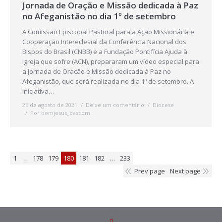
Jornada de Oração e Missão dedicada à Paz
no Afeganistão no dia 1º de setembro
A Comissão Episcopal Pastoral para a Ação Missionária e
Cooperação Intereclesial da Conferência Nacional dos
Bispos do Brasil (CNBB) e a Fundação Pontifícia Ajuda à
Igreja que sofre (ACN), prepararam um vídeo especial para
a Jornada de Oração e Missão dedicada à Paz no
Afeganistão, que será realizada no dia 1º de setembro. A
iniciativa…
26 de agosto de 2021
Deixe um comentário
Diocese
Por
bomjesus_pascom
1
…
178
179
180
181
182
…
233
Prev page
Next page