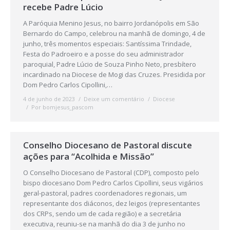
recebe Padre Lúcio
A Paróquia Menino Jesus, no bairro Jordanópolis em São
Bernardo do Campo, celebrou na manhã de domingo, 4 de
junho, três momentos especiais: Santíssima Trindade,
Festa do Padroeiro e a posse do seu administrador
paroquial, Padre Lúcio de Souza Pinho Neto, presbítero
incardinado na Diocese de Mogi das Cruzes. Presidida por
Dom Pedro Carlos Cipollini,…
4 de junho de 2023
Deixe um comentário
Diocese
Por
bomjesus_pascom
Conselho Diocesano de Pastoral discute
ações para “Acolhida e Missão”
O Conselho Diocesano de Pastoral (CDP), composto pelo
bispo diocesano Dom Pedro Carlos Cipollini, seus vigários
geral-pastoral, padres coordenadores regionais, um
representante dos diáconos, dez leigos (representantes
dos CRPs, sendo um de cada região) e a secretária
executiva, reuniu-se na manhã do dia 3 de junho no