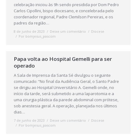
celebração iniciou às 9h sendo presidida por Dom Pedro
Carlos Cipollini, bispo diocesano, e concelebrada pelo
coordenador regional, Padre Clemilson Pereiras, e os
padres da região…
8 de junho de 2023
Deixe um comentário
Diocese
Por
bomjesus_pascom
Papa volta ao Hospital Gemelli para ser
operado
A Sala de Imprensa da Santa Sé divulgou o seguinte
comunicado: “No final da Audiência Geral, o Santo Padre
se dirigiu ao Hospital Universitário A. Gemelli onde, no
início da tarde, será submetido a uma laparotomia e a
uma cirurgia plástica da parede abdominal com prótese,
sob anestesia geral. A operação, planejada nos últimos
dias…
7 de junho de 2023
Deixe um comentário
Diocese
Por
bomjesus_pascom