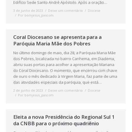
Edifício Sede Santo André Apóstolo. Após a oração…
3 de junho de 2023
Deixe um comentário
Diocese
Por
bomjesus_pascom
Coral Diocesano se apresenta para a
Paróquia Maria Mãe dos Pobres
No último domingo de maio, dia 28, a Paróquia Maria Mãe
dos Pobres, localizada no bairro Canhema, em Diadema,
abriu suas portas para acolher a apresentação Mariana
do Coral Diocesano. O momento, que encerrou com chave
de ouro o mês dedicado à Virgem Maria, faz parte de uma
das atividades especiais da paróquia, que está…
2 de junho de 2023
Deixe um comentário
Diocese
Por
bomjesus_pascom
Eleita a nova Presidência do Regional Sul 1
da CNBB para o próximo quadriênio