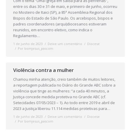
Com o tema “Uma Igreja em saída para as periferias”,
entre os dias 30 e 31 de maio, e primeiro de junho, ocorreu
no Mosteiro de Itaici (SP), a 85ª Assembleia Regional dos
Bispos do Estado de São Paulo. Os arcebispos, bispos e
padres coordenadores (arqui)diocesanos estiveram
reunidos, em encontro eletivo, como indica o
Regulamento…
1 de junho de 2023
Deixe um comentário
Diocese
Por
bomjesus_pascom
Violência contra a mulher
Chamou minha atenção, creio também de muitos leitores,
a reportagem publicada no Diário do Grande ABC sobre a
violência que tinge as mulheres: “a cada 40 minutos, a
Justiça concede medida protetiva no Grande ABC (cf.
Setecidades 07/05/2023 – 1). Ao todo entre 2019 e abril de
2023 a Justiça liberou 11.114 medidas protetivas para…
1 de junho de 2023
Deixe um comentário
Diocese
Por
bomjesus_pascom